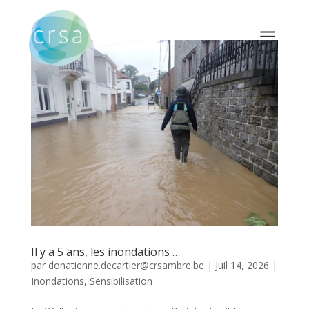
a
Il y a 5 ans, les inondations …
par
donatienne.decartier@crsambre.be
|
Juil 14, 2026
|
Inondations
,
Sensibilisation