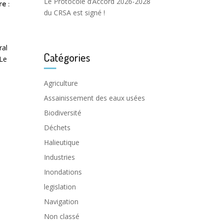
Le Protocole d’Accord 2026-2028
e :
du CRSA est signé !
ral
Catégories
 Le
Agriculture
Assainissement des eaux usées
Biodiversité
Déchets
Halieutique
Industries
Inondations
legislation
Navigation
Non classé