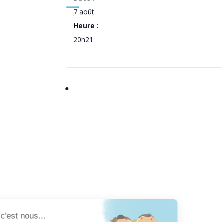
7 août
Heure :
20h21