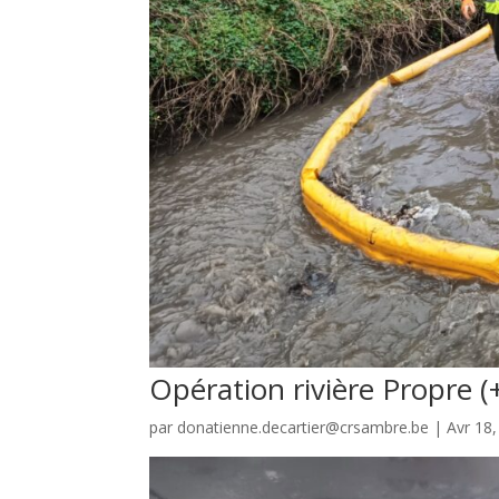
Opération rivière Propre (
par
donatienne.decartier@crsambre.be
|
Avr 18