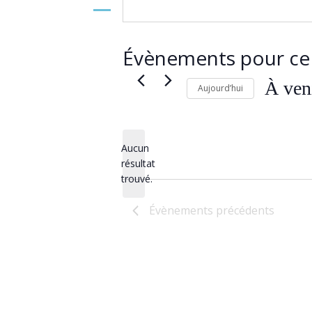
Évènements pour ce 
À ven
Aujourd’hui
Sélectionn
une
date.
Aucun
résultat
Notice
trouvé.
Évènements
précédents