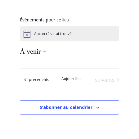
Évènements pour ce lieu
Aucun résultat trouvé.
Notice
À venir
Sélectionnez
une
date.
Aujourd’hui
Évènements
suivants
Évènements
précédents
S’abonner au calendrier