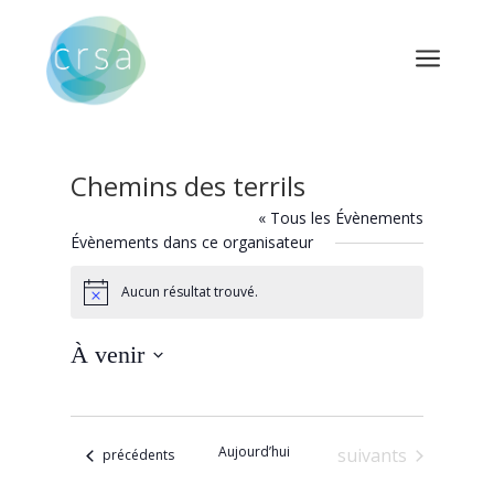
a
Chemins des terrils
« Tous les Évènements
Évènements dans ce organisateur
Aucun résultat trouvé.
Notice
À venir
Sélectionnez
une
date.
Aujourd’hui
Évènements
suivants
Évènements
précédents