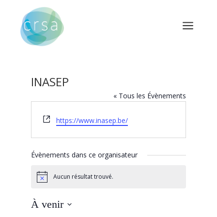
a
INASEP
« Tous les Évènements
Site
https://www.inasep.be/
web
Évènements dans ce organisateur
Aucun résultat trouvé.
Notice
À venir