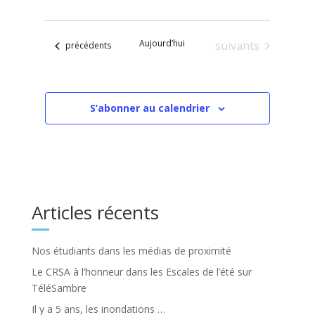
Sélectionnez
une
date.
Aujourd’hui
Évènements
suivants
Évènements
précédents
S’abonner au calendrier
Articles récents
Nos étudiants dans les médias de proximité
Le CRSA à l’honneur dans les Escales de l’été sur
TéléSambre
Il y a 5 ans, les inondations …