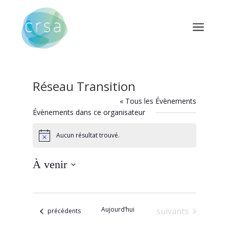
a
Réseau Transition
« Tous les Évènements
Évènements dans ce organisateur
Aucun résultat trouvé.
Notice
À venir
Sélectionnez
une
date.
Aujourd’hui
Évènements
suivants
Évènements
précédents