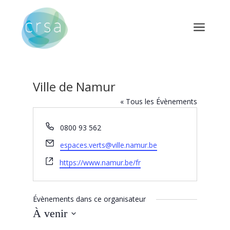
a
Ville de Namur
« Tous les Évènements
Téléphone
0800 93 562
Email
espaces.verts@ville.namur.be
Site
https://www.namur.be/fr
web
Évènements dans ce organisateur
À venir
Sélectionnez