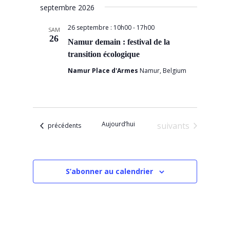
septembre 2026
une
date.
26 septembre : 10h00
-
17h00
SAM
26
Namur demain : festival de la
transition écologique
Namur Place d'Armes
Namur, Belgium
Aujourd’hui
Évènements
suivants
Évènements
précédents
S’abonner au calendrier