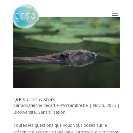
a
Q/R sur les castors
par
donatienne.decartier@crsambre.be
|
Nov 3, 2025
|
Biodiversité
,
Sensibilisation
Toutes les questions que vous vous posez sur la
présence du castor en Wallonie. Qu’est-ce qu’un castor