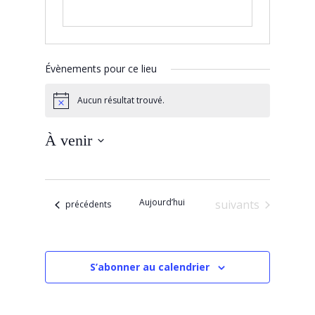
Évènements pour ce lieu
Aucun résultat trouvé.
Notice
À venir
Sélectionnez
une
date.
Aujourd’hui
Évènements
suivants
Évènements
précédents
S’abonner au calendrier