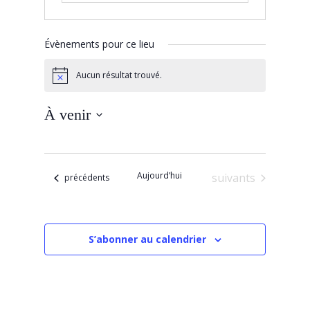
Évènements pour ce lieu
Aucun résultat trouvé.
Notice
À venir
Sélectionnez
une
date.
Aujourd’hui
Évènements
suivants
Évènements
précédents
S’abonner au calendrier