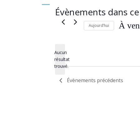
Évènements dans ce 
À ven
Aujourd’hui
Sélectionn
une
date.
Aucun
résultat
Notice
trouvé.
Évènements
précédents