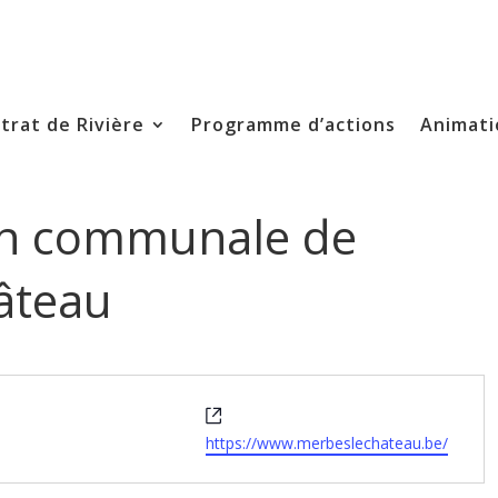
trat de Rivière
Programme d’actions
Animati
on communale de
âteau
Site
web
https://www.merbeslechateau.be/