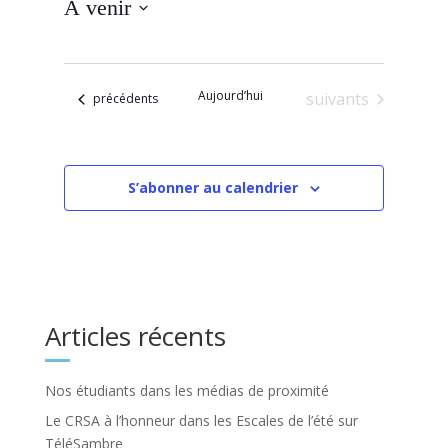
À venir
Sélectionnez
une
date.
Aujourd’hui
Évènements
suivants
Évènements
précédents
S’abonner au calendrier
Articles récents
Nos étudiants dans les médias de proximité
Le CRSA à l’honneur dans les Escales de l’été sur
TéléSambre