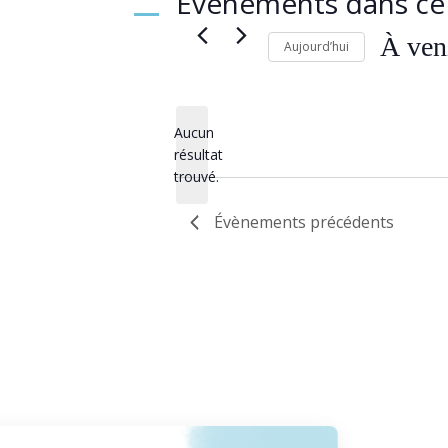
Évènements dans ce 
À ven
Aujourd’hui
Sélectionn
une
date.
Aucun
résultat
Notice
trouvé.
Évènements
précédents