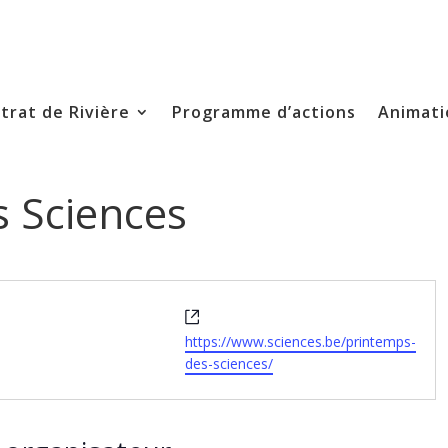
trat de Rivière
Programme d’actions
Animati
 Sciences
Site
web
https://www.sciences.be/printemps-
des-sciences/