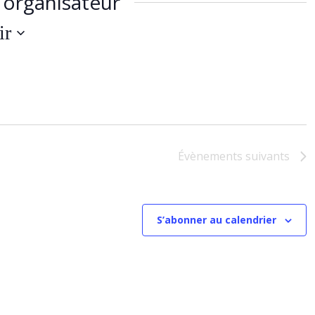
organisateur
ir
ez
Évènements
suivants
S’abonner au calendrier